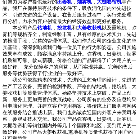
们努力为客户提供最好的
出姜机
，
烟雾机
，
大棚卷帘机
等产
品。我厂在保持原有技术的条件下，吸收消化国内外先进技
术，引进先进的生产设备。在售后服务过程中，实行先处理，
再分析，力求为客户创造最大的经济效益和更好的服务。
本公司产品
钻地机
，
挖坑机
和
大姜收获机
以及熏地机，弥
雾机等规格齐全，制造经验丰富，具有雄厚的技术实力，先进
的检测手段，完整的管理体系。我们作为公司的企业文化的坚
实基础，深深影响着我们每一位员工的行为和姿态。公司实施
效果卓有成效，顾客满意率持续上升。弥雾机，出姜机，烟雾
机质量可靠、款式新颖、价格合理的产品获得了广大用户的一
致好评。 充分保障客户的利益，从而实现共赢。完善的售后
服务等优势获得了行业业的一致好评。
我公司依靠精湛的技术，先进的工艺合理的设计，先进的
生产工艺设备、完善的检测手段、严格的钻地机，挖坑机，大
姜收获机等质量管理体系。始终坚持技术上突破，产品上创
新，服务上更加完善的发展战略。公司所有的业务及信息均采
用电脑化管理。并建立客户使用档案，将传统上门服务与网络
在线服务结合推诚出新。我们也热诚欢迎国内外客户来我司考
察，参观及技术交流。我公司产品弥雾机，出姜机，烟雾机，
大棚卷帘机等销往国内外等几十个国家和地区，受到用户的一
致好评。公司产品大姜收获机,熏地机等质量也获得了用户的
认可和赞赏。