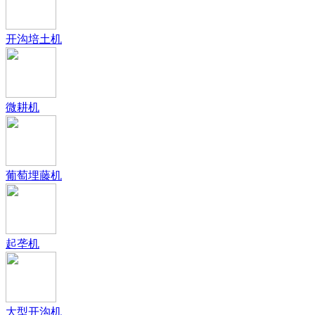
开沟培土机
微耕机
葡萄埋藤机
起垄机
大型开沟机