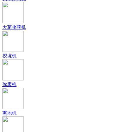
大葱收获机
挖坑机
弥雾机
熏地机