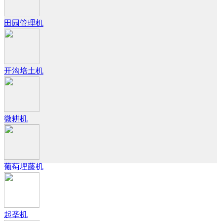
田园管理机
开沟培土机
微耕机
葡萄埋藤机
起垄机