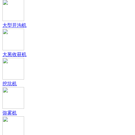
大型开沟机
大葱收获机
挖坑机
弥雾机