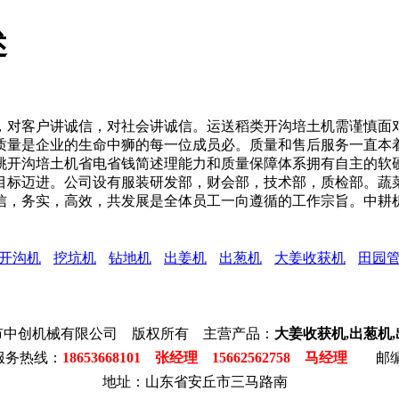
述
对客户讲诚信，对社会讲诚信。运送稻类开沟培土机需谨慎面对
质量是企业的生命中狮的每一位成员必。质量和售后服务一直本
猴桃开沟培土机省电省钱简述理能力和质量保障体系拥有自主的软
目标迈进。公司设有服装研发部，财会部，技术部，质检部。蔬
信，务实，高效，共发展是全体员工一向遵循的工作宗旨。中耕
开沟机
挖坑机
钻地机
出姜机
出葱机
大姜收获机
田园
市中创机械有限公司 版权所有 主营产品：
大姜收获机,出葱机
服务热线：
18653668101 张经理 15662562758 马经理
邮编:
地址：山东省安丘市三马路南
免
大
移
大
电
劳
碳
花
开
挖
预