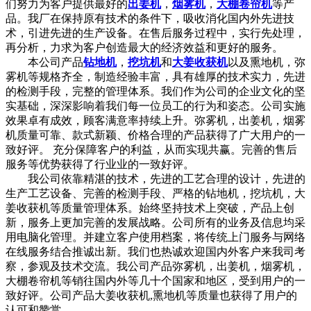
们努力为客户提供最好的
出姜机
，
烟雾机
，
大棚卷帘机
等产
品。我厂在保持原有技术的条件下，吸收消化国内外先进技
术，引进先进的生产设备。在售后服务过程中，实行先处理，
再分析，力求为客户创造最大的经济效益和更好的服务。
本公司产品
钻地机
，
挖坑机
和
大姜收获机
以及熏地机，弥
雾机等规格齐全，制造经验丰富，具有雄厚的技术实力，先进
的检测手段，完整的管理体系。我们作为公司的企业文化的坚
实基础，深深影响着我们每一位员工的行为和姿态。公司实施
效果卓有成效，顾客满意率持续上升。弥雾机，出姜机，烟雾
机质量可靠、款式新颖、价格合理的产品获得了广大用户的一
致好评。 充分保障客户的利益，从而实现共赢。完善的售后
服务等优势获得了行业业的一致好评。
我公司依靠精湛的技术，先进的工艺合理的设计，先进的
生产工艺设备、完善的检测手段、严格的钻地机，挖坑机，大
姜收获机等质量管理体系。始终坚持技术上突破，产品上创
新，服务上更加完善的发展战略。公司所有的业务及信息均采
用电脑化管理。并建立客户使用档案，将传统上门服务与网络
在线服务结合推诚出新。我们也热诚欢迎国内外客户来我司考
察，参观及技术交流。我公司产品弥雾机，出姜机，烟雾机，
大棚卷帘机等销往国内外等几十个国家和地区，受到用户的一
致好评。公司产品大姜收获机,熏地机等质量也获得了用户的
认可和赞赏。