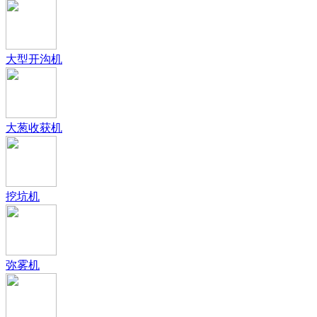
大型开沟机
大葱收获机
挖坑机
弥雾机