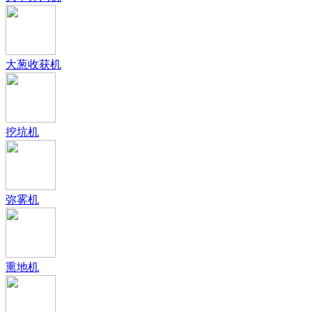
大葱收获机
挖坑机
弥雾机
熏地机