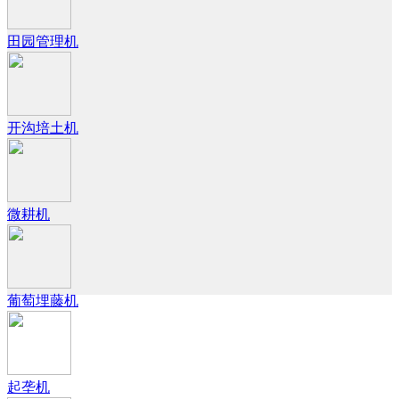
田园管理机
开沟培土机
微耕机
葡萄埋藤机
起垄机