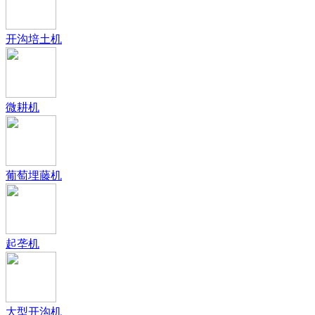
开沟培土机
微耕机
葡萄埋藤机
起垄机
大型开沟机