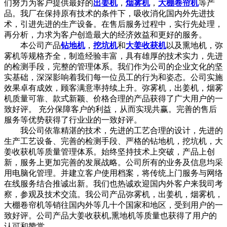
们努力为客户提供最好的
出姜机
，
烟雾机
，
大棚卷帘机
等产
品。我厂在保持原有技术的条件下，吸收消化国内外先进技
术，引进先进的生产设备。在售后服务过程中，实行先处理，
再分析，力求为客户创造最大的经济效益和更好的服务。
本公司产品
钻地机
，
挖坑机
和
大姜收获机
以及熏地机，弥
雾机等规格齐全，制造经验丰富，具有雄厚的技术实力，先进
的检测手段，完整的管理体系。我们作为公司的企业文化的坚
实基础，深深影响着我们每一位员工的行为和姿态。公司实施
效果卓有成效，顾客满意率持续上升。弥雾机，出姜机，烟雾
机质量可靠、款式新颖、价格合理的产品获得了广大用户的一
致好评。 充分保障客户的利益，从而实现共赢。完善的售后
服务等优势获得了行业业的一致好评。
我公司依靠精湛的技术，先进的工艺合理的设计，先进的
生产工艺设备、完善的检测手段、严格的钻地机，挖坑机，大
姜收获机等质量管理体系。始终坚持技术上突破，产品上创
新，服务上更加完善的发展战略。公司所有的业务及信息均采
用电脑化管理。并建立客户使用档案，将传统上门服务与网络
在线服务结合推诚出新。我们也热诚欢迎国内外客户来我司考
察，参观及技术交流。我公司产品弥雾机，出姜机，烟雾机，
大棚卷帘机等销往国内外等几十个国家和地区，受到用户的一
致好评。公司产品大姜收获机,熏地机等质量也获得了用户的
认可和赞赏。