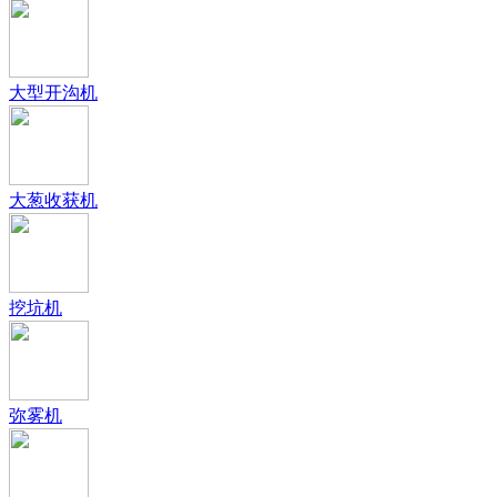
大型开沟机
大葱收获机
挖坑机
弥雾机