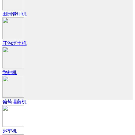
田园管理机
开沟培土机
微耕机
葡萄埋藤机
起垄机