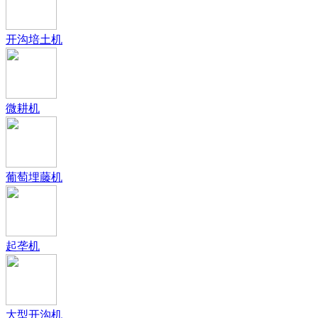
开沟培土机
微耕机
葡萄埋藤机
起垄机
大型开沟机