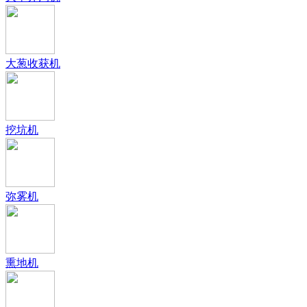
大葱收获机
挖坑机
弥雾机
熏地机